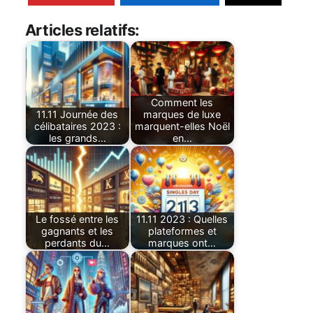
Articles relatifs:
Comment les
11.11 Journée des
marques de luxe
célibataires 2023 :
marquent-elles Noël
les grands…
en…
Le fossé entre les
11.11 2023 : Quelles
gagnants et les
plateformes et
perdants du…
marques ont…