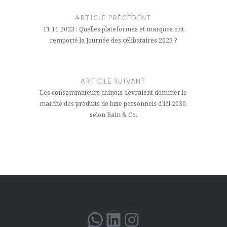
de
ARTICLE PRÉCÉDENT
l’article
11.11 2023 : Quelles plateformes et marques ont
remporté la Journée des célibataires 2023 ?
ARTICLE SUIVANT
Les consommateurs chinois devraient dominer le
marché des produits de luxe personnels d’ici 2030,
selon Bain & Co.
WhatsApp
LinkedIn
Instagram