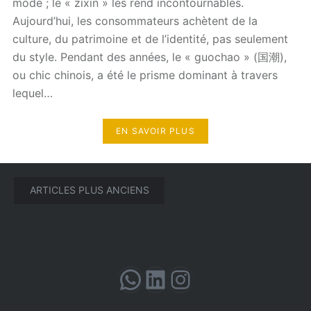
mode ; le « zìxìn » les rend incontournables.
Aujourd’hui, les consommateurs achètent de la
culture, du patrimoine et de l’identité, pas seulement
du style. Pendant des années, le « guochao » (国潮),
ou chic chinois, a été le prisme dominant à travers
lequel…
EN SAVOIR PLUS
Navigation
ARTICLES PLUS ANCIENS
des
articles
WhatsApp
LinkedIn
Instagram