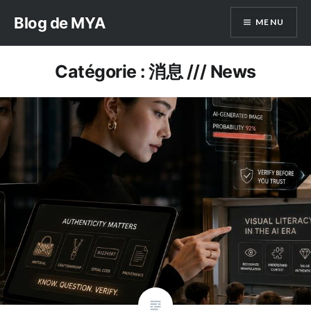
Aller
Blog de MYA
MENU
au
contenu
Catégorie :
消息 /// News