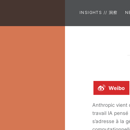
INSIGHTS // 洞察
N
Weibo
Anthropic vient
travail IA pensé 
s’adresse à la 
computationnelle