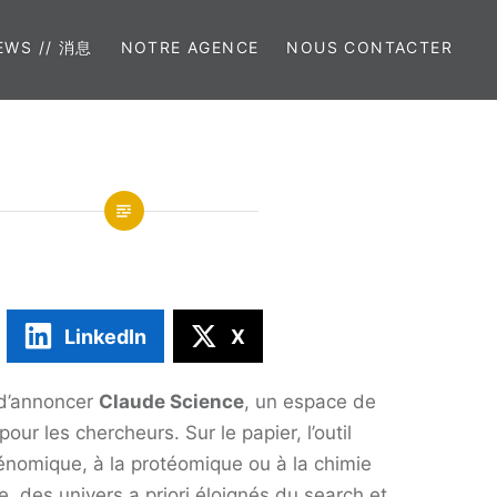
EWS // 消息
NOTRE AGENCE
NOUS CONTACTER
LinkedIn
X
 d’annoncer
Claude Science
, un espace de
pour les chercheurs. Sur le papier, l’outil
génomique, à la protéomique ou à la chimie
, des univers a priori éloignés du search et