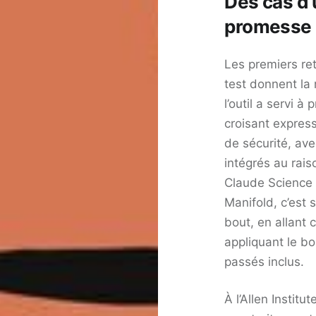
Des cas d’
promesse
Les premiers re
test donnent la
l’outil a servi à
croisant expressi
de sécurité, ave
intégrés au rais
Claude Science 
Manifold, c’est 
bout, en allant
appliquant le b
passés inclus.
À l’Allen Instit