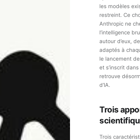
les modèles exi
restreint. Ce ch
Anthropic ne ch
l’intelligence b
autour d’eux, d
adaptés à chaqu
le lancement de
et s’inscrit dans
retrouve désorm
d’IA.
Trois appo
scientifiq
Trois caractéris