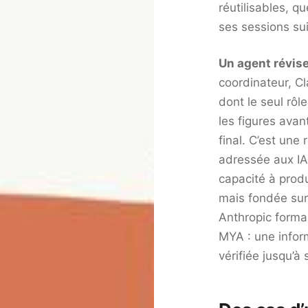
réutilisables, 
ses sessions su
Un agent réviseu
coordinateur, C
dont le seul rôle
les figures avan
final. C’est une 
adressée aux IA 
capacité à prod
mais fondée sur 
Anthropic formal
MYA : une inform
vérifiée jusqu’à