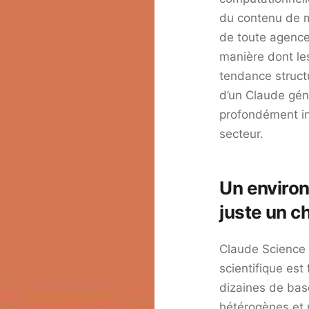
du contenu de m
de toute agence
manière dont le
tendance struct
d’un Claude gén
profondément in
secteur.
Un environ
juste un c
Claude Science p
scientifique es
dizaines de bas
hétérogènes et 