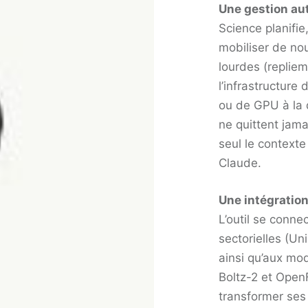
Une gestion au
Science planifi
mobiliser de no
lourdes (replie
l’infrastructure 
ou de GPU à la
ne quittent jama
seul le context
Claude.
Une intégratio
L’outil se conn
sectorielles (U
ainsi qu’aux mo
Boltz-2 et Open
transformer ses