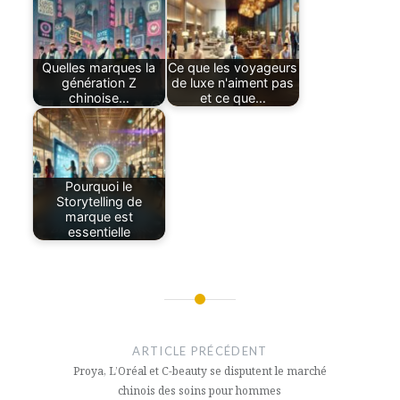
Quelles marques la
Ce que les voyageurs
génération Z
de luxe n'aiment pas
chinoise…
et ce que…
Pourquoi le
Storytelling de
marque est
essentielle
Navigation
de
ARTICLE PRÉCÉDENT
l’article
Proya, L’Oréal et C-beauty se disputent le marché
chinois des soins pour hommes