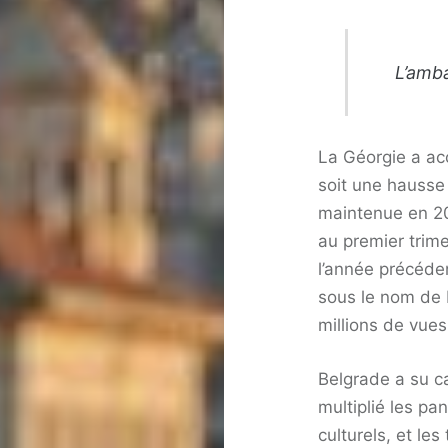
L’amba
La Géorgie a acc
soit une hausse
maintenue en 20
au premier trim
l’année précéde
sous le nom de
millions de vues
Belgrade a su ca
multiplié les pa
culturels, et l