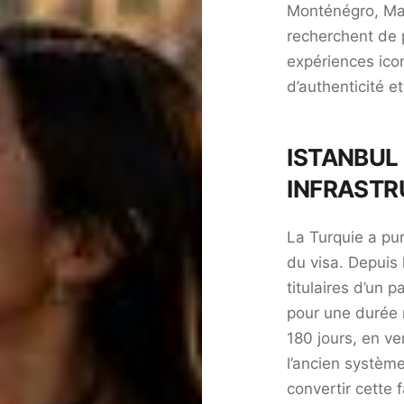
Monténégro, Mal
recherchent de p
expériences ico
d’authenticité e
ISTANBUL 
INFRASTR
La Turquie a pu
du visa. Depuis 
titulaires d’un 
pour une durée 
180 jours, en ve
l’ancien système
convertir cette 