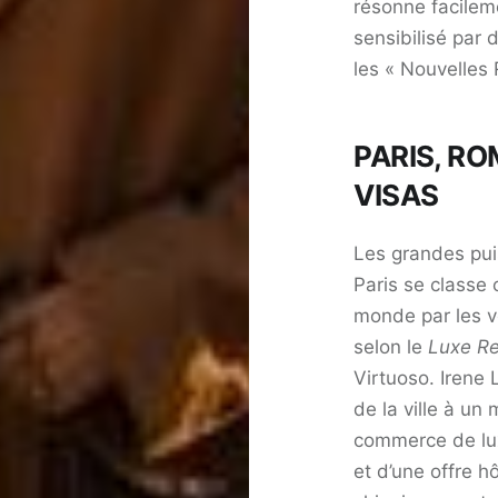
résonne facileme
sensibilisé par
les « Nouvelles 
PARIS, RO
VISAS
Les grandes pui
Paris se classe 
monde par les v
selon le
Luxe Re
Virtuoso. Irene 
de la ville à un
commerce de lu
et d’une offre h