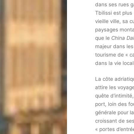
dans ses rues g
Tbilissi est plu
vieille ville, sa
paysages monta
que le
China Dai
majeur dans les
tourisme de « c
dans la vie local
La côte adriati
attire les voya
quête d’intimit
port, loin des fo
générale pour la
croissant de ses
« portes d’entr