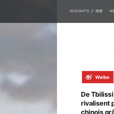
INSIGHTS // 洞察
N
Weibo
De Tbilissi
rivalisent 
chinois grâ