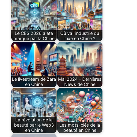
Le CES 2026 a été
Où va l'industrie du
marqué par la Chine
luxe en Chine ?
Le livestream de Zara
Mai 2024 – Dernières
en Chine
News de Chine
La révolution de la
beauté par le Web3
Les mots-clés de la
en Chine
beauté en Chine