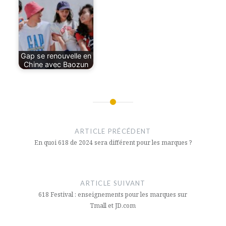
Gap se renouvelle en
Chine avec Baozun
Navigation
de
ARTICLE PRÉCÉDENT
l’article
En quoi 618 de 2024 sera différent pour les marques ?
ARTICLE SUIVANT
618 Festival : enseignements pour les marques sur
Tmall et JD.com