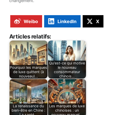
changement.
Weibo
LinkedIn
X
Articles relatifs:
Qu'est-ce qui motive
Pourquoi les marques
le nouveau
de luxe quittent (à
consommateur
nouveau)…
chinois…
La renaissance du
Les marques de luxe
bien-être en Chine :
chinoises : un
La santé…
nouveau manuel…