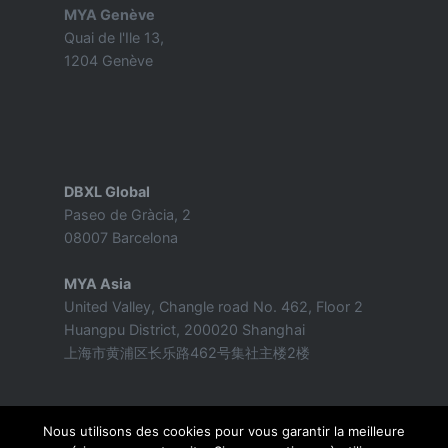
MYA Genève
Quai de l'Ile 13,
1204 Genève
DBXL Global
Paseo de Gràcia, 2
08007 Barcelona
MYA Asia
United Valley, Changle road No. 462, Floor 2
Huangpu District, 200020 Shanghai
上海市黄浦区长乐路462号集社主楼2楼
Nous utilisons des cookies pour vous garantir la meilleure