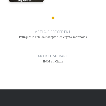
repenser…
Navigation
de
ARTICLE PRÉCÉDENT
l’article
Pourquoi le luxe doit adopter les crypto-monnaies
ARTICLE SUIVANT
H&M en Chine