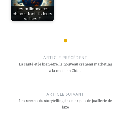
Les millionnaires
chinois font-ils leurs
valises ?
Navigation
de
ARTICLE PRÉCÉDENT
l’article
La santé et le bien-être, le nouveau créneau marketing
à la mode en Chine
ARTICLE SUIVANT
Les secrets du storytelling des marques de joaillerie de
luxe