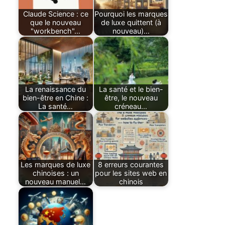
Claude Science : ce
Pourquoi les marques
que le nouveau
de luxe quittent (à
"workbench"…
nouveau)…
La renaissance du
La santé et le bien-
bien-être en Chine :
être, le nouveau
La santé…
créneau…
Les marques de luxe
8 erreurs courantes
chinoises : un
pour les sites web en
nouveau manuel…
chinois