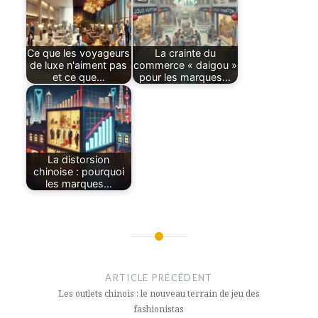
Ce que les voyageurs
La crainte du
de luxe n'aiment pas
commerce « daigou »
et ce que…
pour les marques…
La distorsion
chinoise : pourquoi
les marques…
Navigation
de
ARTICLE PRÉCÉDENT
l’article
Les outlets chinois : le nouveau terrain de jeu des
fashionistas