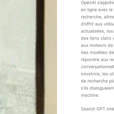
OpenAI s’apprêt
en ligne avec l
recherche, alimen
d’offrir aux uti
actualisées, is
des liens clairs
aux moteurs de 
des modèles de
répondre aux re
conversationnel
novatrice, les u
de recherche pl
s’ils dialoguaie
machine.
Search GPT intè