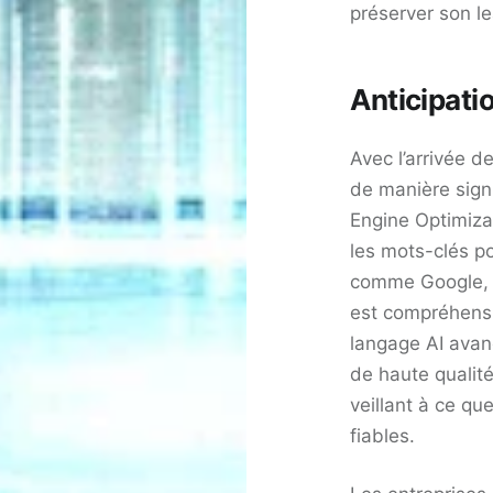
préserver son lea
Anticipati
Avec l’arrivée 
de manière signi
Engine Optimizat
les mots-clés p
comme Google, m
est compréhensi
langage AI avan
de haute qualité
veillant à ce qu
fiables.