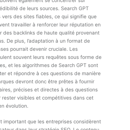
 doivent également se concentrer sur
 crédibilité de leurs sources. Search GPT
s vers des sites fiables, ce qui signifie que
ent travailler à renforcer leur réputation en
ir des backlinks de haute qualité provenant
s. De plus, l’adaptation à un format de
ses pourrait devenir cruciale. Les
rmulent souvent leurs requêtes sous forme de
tes, et les algorithmes de Search GPT sont
iter et répondre à ces questions de manière
arques devront donc être prêtes à fournir
ires, précises et directes à des questions
 rester visibles et compétitives dans cet
n évolution.
 est important que les entreprises considèrent
lisateur dans leur stratégie SEO. Le contenu