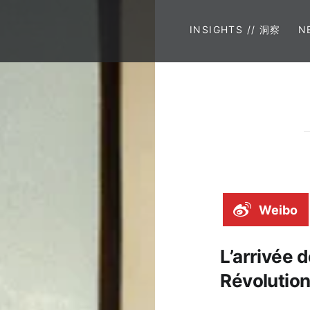
INSIGHTS // 洞察
N
Weibo
L’arrivée 
Révolution