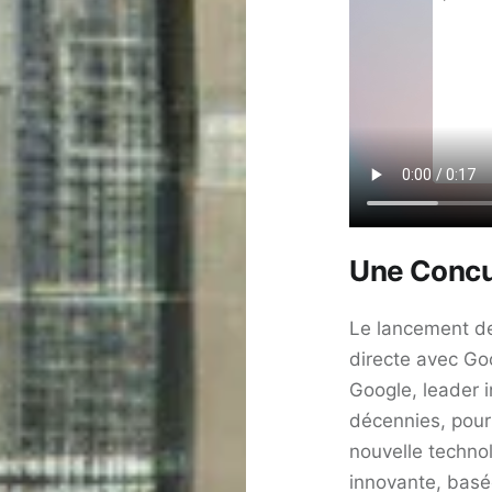
Une Concu
Le lancement d
directe avec Goo
Google, leader 
décennies, pour
nouvelle techno
innovante, bas