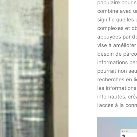
populaire pour s
combine avec un
signifie que les
complexes et ob
appuyées par d
vise à améliorer
besoin de parco
informations pe
pourrait non se
recherches en l
les information
internautes, cré
l’accès à la con