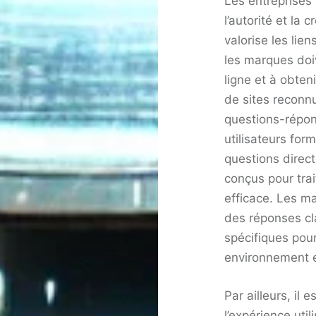
Les entreprises
l’autorité et la
valorise les lien
les marques doiv
ligne et à obten
de sites reconnu
questions-répon
utilisateurs fo
questions direc
conçus pour tra
efficace. Les m
des réponses cla
spécifiques pour
environnement e
Par ailleurs, il
l’expérience uti