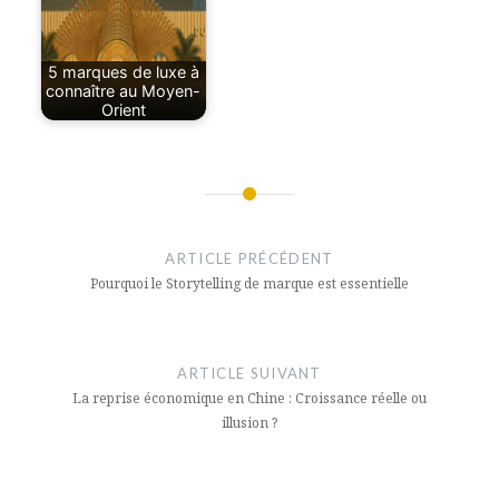
5 marques de luxe à
connaître au Moyen-
Orient
Navigation
de
ARTICLE PRÉCÉDENT
l’article
Pourquoi le Storytelling de marque est essentielle
ARTICLE SUIVANT
La reprise économique en Chine : Croissance réelle ou
illusion ?