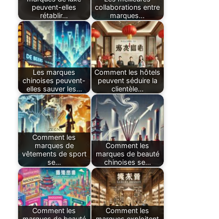
peuvent-elles
collaborations entre
rétablir…
marques…
Les marques
Comment les hôtels
chinoises peuvent-
peuvent séduire la
elles sauver les…
clientèle…
Comment les
marques de
Comment les
vêtements de sport
marques de beauté
se…
chinoises se…
Comment les
Comment les
marques de beauté
marques exploitent