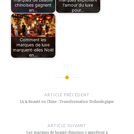
chinoises gagnent
l'amour du luxe
en…
pour…
Comment les
marques de luxe
marquent-elles Noël
en…
Navigation
de
ARTICLE PRÉCÉDENT
l’article
IA & Beauté en Chine : Transformation Technologique
ARTICLE SUIVANT
Les marques de beauté chinoises s’apprêtent à