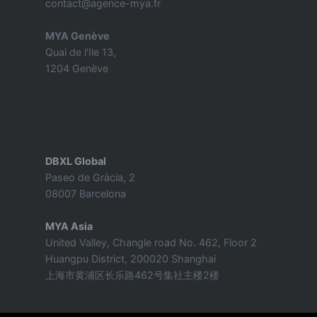
contact@agence-mya.fr
MYA Genève
Quai de l'Ile 13,
1204 Genève
DBXL Global
Paseo de Gràcia, 2
08007 Barcelona
MYA Asia
United Valley, Changle road No. 462, Floor 2
Huangpu District, 200020 Shanghai
上海市黄浦区长乐路462号集社主楼2楼