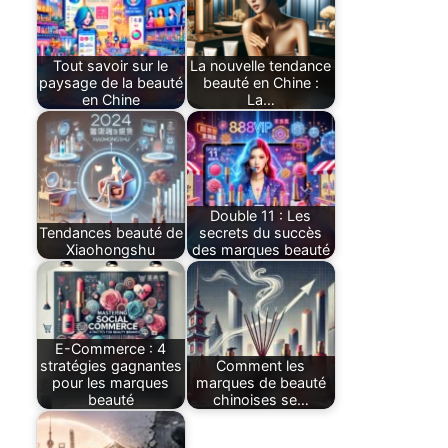
Tout savoir sur le
La nouvelle tendance
paysage de la beauté
beauté en Chine :
en Chine
La…
Double 11 : Les
Tendances beauté de
secrets du succès
Xiaohongshu
des marques beauté
E-Commerce : 4
stratégies gagnantes
Comment les
pour les marques
marques de beauté
beauté
chinoises se…