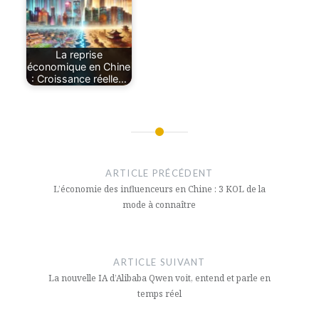
La reprise
économique en Chine
: Croissance réelle…
Navigation
de
ARTICLE PRÉCÉDENT
l’article
L’économie des influenceurs en Chine : 3 KOL de la
mode à connaître
ARTICLE SUIVANT
La nouvelle IA d’Alibaba Qwen voit, entend et parle en
temps réel