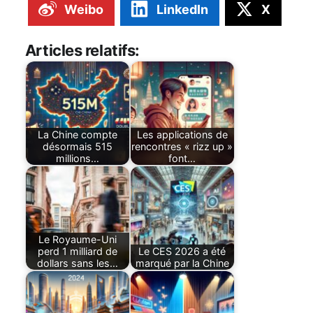
Weibo
LinkedIn
X
Articles relatifs:
La Chine compte
Les applications de
désormais 515
rencontres « rizz up »
millions…
font…
Le Royaume-Uni
perd 1 milliard de
Le CES 2026 a été
dollars sans les…
marqué par la Chine