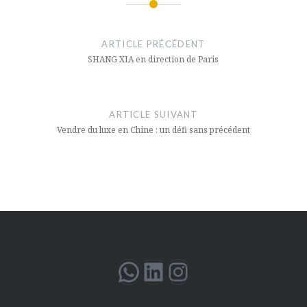
Navigation
de
ARTICLE PRÉCÉDENT
l’article
SHANG XIA en direction de Paris
ARTICLE SUIVANT
Vendre du luxe en Chine : un défi sans précédent
WhatsApp
LinkedIn
Instagram