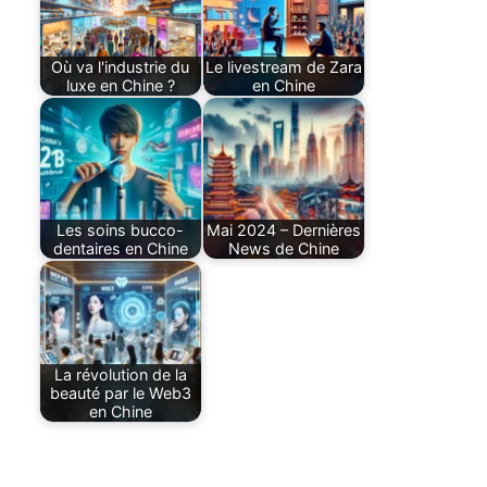
Où va l'industrie du
Le livestream de Zara
luxe en Chine ?
en Chine
Les soins bucco-
Mai 2024 – Dernières
dentaires en Chine
News de Chine
La révolution de la
beauté par le Web3
en Chine