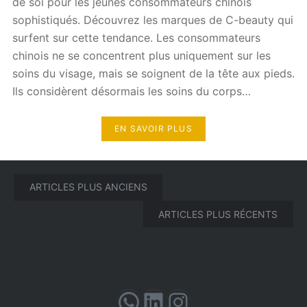
de soi pour les jeunes consommateurs chinois
sophistiqués. Découvrez les marques de C-beauty qui
surfent sur cette tendance. Les consommateurs
chinois ne se concentrent plus uniquement sur les
soins du visage, mais se soignent de la tête aux pieds.
Ils considèrent désormais les soins du corps…
EN SAVOIR PLUS
Navigation
ARTICLES PLUS ANCIENS
des
ARTICLES PLUS RÉCENTS
articles
WhatsApp
LinkedIn
Instagram